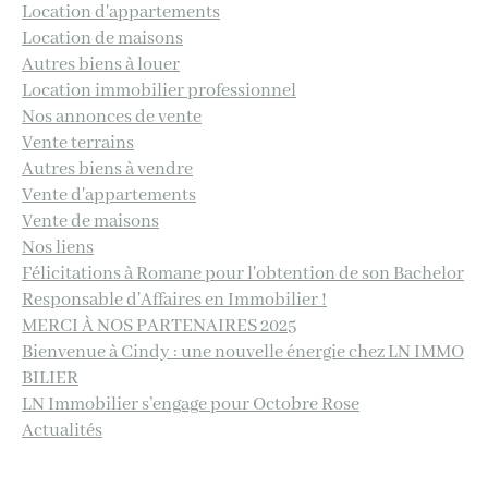
Location d'appartements
AFFINER LES CRITÈRES
Location de maisons
Autres biens à louer
Terrasse
Parking
Piscine
Location immobilier professionnel
Nos annonces de vente
FILTRER PAR
Vente terrains
Autres biens à vendre
Vente d'appartements
Vente de maisons
Coups de coeur
Exclusivités
Nouveautés
Nos liens
Félicitations à Romane pour l'obtention de son Bachelor
RECHERCHER
Responsable d'Affaires en Immobilier !
MERCI À NOS PARTENAIRES 2025
Bienvenue à Cindy : une nouvelle énergie chez LN IMMO
BILIER
LN Immobilier s’engage pour Octobre Rose
Actualités