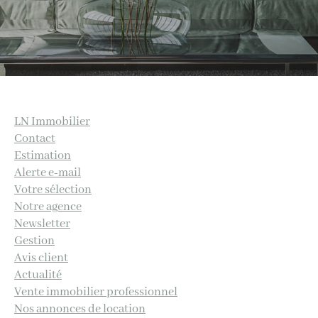
Ville
Budget
Budget
LN Immobilier
Surface
Contact
Estimation
Surface
Alerte e-mail
Votre sélection
Pièces
Notre agence
Newsletter
Pièces
Gestion
Avis client
Référence
Actualité
Vente immobilier professionnel
Nos annonces de location