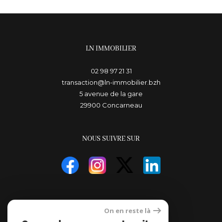
LN IMMOBILIER
02 98 97 21 31
transaction@ln-immobilier.bzh
5 avenue de la gare
29900
concarneau
NOUS SUIVRE SUR
ADHÉRENTS
On en reste là