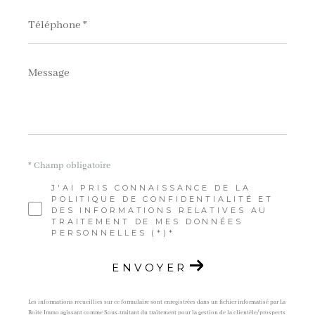
Téléphone
*
Message
*
* Champ obligatoire
J'AI PRIS CONNAISSANCE DE LA
POLITIQUE DE CONFIDENTIALITÉ ET
DES INFORMATIONS RELATIVES AU
TRAITEMENT DE MES DONNÉES
PERSONNELLES (*)*
ENVOYER
Les informations recueillies sur ce formulaire sont enregistrées dans un fichier informatisé par La
Boite Immo agissant comme Sous-traitant du traitement pour la gestion de la clientèle/prospects