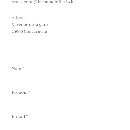
transaction@ln-immobilier.bzh
Adresse
5 avenue de la gare
29900 Concarneau
Nom
*
Prénom
*
E-
mail
*