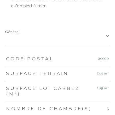
qu'en pied-à-mer.
général
TRAD_ZEPHYR_Caracteristique
TRAD_ZEPHYR_Valeurs
CODE POSTAL
29900
SURFACE TERRAIN
244 m²
SURFACE LOI CARREZ
109 m²
(M²)
NOMBRE DE CHAMBRE(S)
3