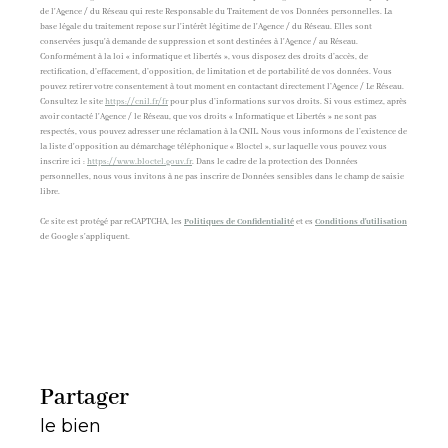
de l'Agence / du Réseau qui reste Responsable du Traitement de vos Données personnelles. La
base légale du traitement repose sur l'intérêt légitime de l'Agence / du Réseau. Elles sont
conservées jusqu'à demande de suppression et sont destinées à l'Agence / au Réseau.
Conformément à la loi « informatique et libertés », vous disposez des droits d’accès, de
rectification, d’effacement, d’opposition, de limitation et de portabilité de vos données. Vous
pouvez retirer votre consentement à tout moment en contactant directement l’Agence / Le Réseau.
Consultez le site
https://cnil.fr/fr
pour plus d’informations sur vos droits. Si vous estimez, après
avoir contacté l'Agence / le Réseau, que vos droits « Informatique et Libertés » ne sont pas
respectés, vous pouvez adresser une réclamation à la CNIL. Nous vous informons de l’existence de
la liste d'opposition au démarchage téléphonique « Bloctel », sur laquelle vous pouvez vous
inscrire ici :
https://www.bloctel.gouv.fr
. Dans le cadre de la protection des Données
personnelles, nous vous invitons à ne pas inscrire de Données sensibles dans le champ de saisie
libre.
Ce site est protégé par reCAPTCHA, les
Politiques de Confidentialité
et es
Conditions d'utilisation
de Google s'appliquent.
partager
le bien