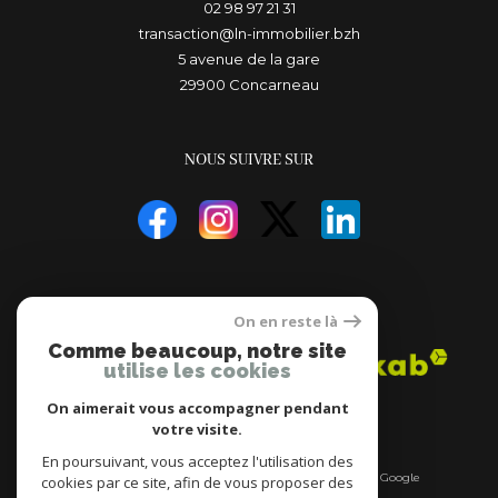
02 98 97 21 31
transaction@ln-immobilier.bzh
5 avenue de la gare
29900
concarneau
NOUS SUIVRE SUR
ADHÉRENTS
On en reste là
Comme beaucoup, notre site
utilise les cookies
On aimerait vous accompagner pendant
votre visite.
En poursuivant, vous acceptez l'utilisation des
© 2026 | Tous droits réservés | Traduction powered by Google
cookies par ce site, afin de vous proposer des
|