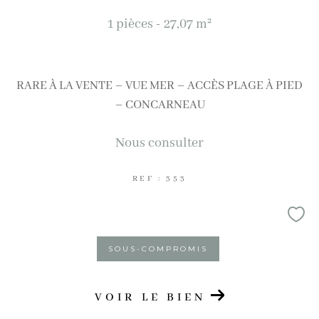
1 pièces - 27,07 m²
AFFINER LES CRITÈRES
Terrasse
Parking
Piscine
RARE À LA VENTE – VUE MER – ACCÈS PLAGE À PIED
FILTRER PAR
– CONCARNEAU
Nous consulter
Coups de coeur
Exclusivités
Nouveautés
REF : 353
RECHERCHER
SOUS-COMPROMIS
VOIR LE BIEN