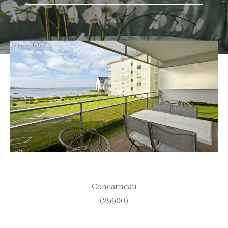
Ville
Budget
Budget
Surface
Surface
Pièces
Pièces
concarneau
Référence
(29900)