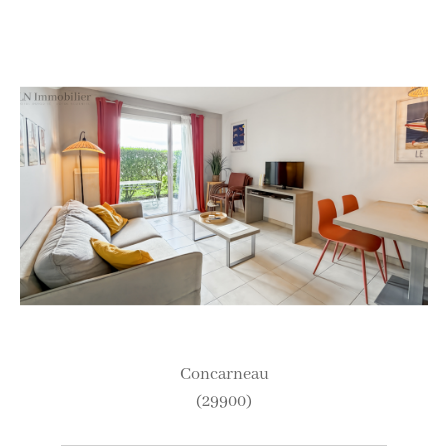
concarneau
(29900)