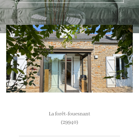
Ville
Budget
Budget
Surface
Surface
Pièces
Pièces
la forêt-fouesnant
Référence
(29940)