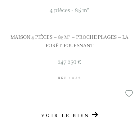
4 pièces - 85 m²
AFFINER LES CRITÈRES
Terrasse
Parking
Piscine
MAISON 4 PIÈCES – 85 M² – PROCHE PLAGES – LA
FILTRER PAR
FORÊT-FOUESNANT
247 250 €
Coups de coeur
Exclusivités
Nouveautés
REF : 386
RECHERCHER
VOIR LE BIEN