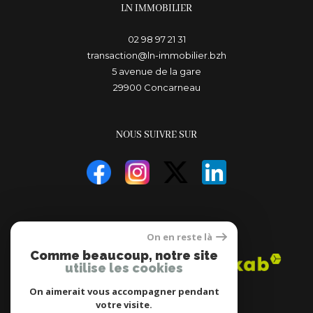
LN IMMOBILIER
02 98 97 21 31
transaction@ln-immobilier.bzh
5 avenue de la gare
29900
concarneau
NOUS SUIVRE SUR
ADHÉRENTS
On en reste là
Comme beaucoup, notre site
utilise les cookies
On aimerait vous accompagner pendant
votre visite.