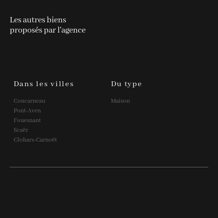
Les autres biens
proposés par l'agence
Dans les villes
Du type
Concarneau
Maison
Pont-Aven
Fouesnant
Scaër
Clohars-Carnoët