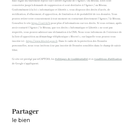
base légale du traitement repose sur l'intérêt légitime de l'Agence / du Réseau. Elles sont
conservées jusqu'à demande de suppression et sont destinées à l'Agence / au Réseau.
Conformément à la loi « informatique et libertés », vous disposez des droits d’accès, de
rectification, d’effacement, d’opposition, de limitation et de portabilité de vos données. Vous
pouvez retirer votre consentement à tout moment en contactant directement l’Agence / Le Réseau.
Consultez le site
https://cnil.fr/fr
pour plus d’informations sur vos droits. Si vous estimez, après
avoir contacté l'Agence / le Réseau, que vos droits « Informatique et Libertés » ne sont pas
respectés, vous pouvez adresser une réclamation à la CNIL. Nous vous informons de l’existence de
la liste d'opposition au démarchage téléphonique « Bloctel », sur laquelle vous pouvez vous
inscrire ici :
https://www.bloctel.gouv.fr
. Dans le cadre de la protection des Données
personnelles, nous vous invitons à ne pas inscrire de Données sensibles dans le champ de saisie
libre.
Ce site est protégé par reCAPTCHA, les
Politiques de Confidentialité
et es
Conditions d'utilisation
de Google s'appliquent.
partager
le bien