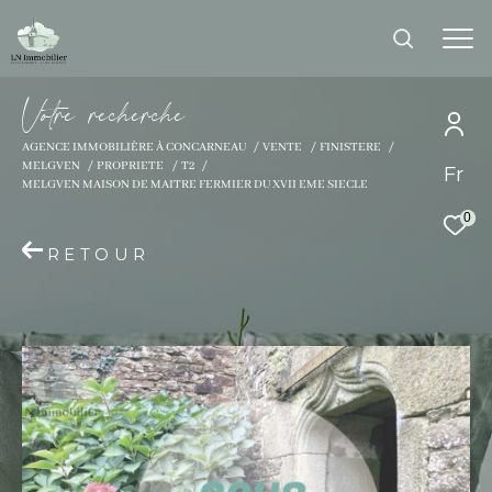
V
o
t
r
e
r
e
c
h
e
r
c
h
e
AGENCE IMMOBILIÈRE À CONCARNEAU
VENTE
FINISTERE
MELGVEN
PROPRIETE
T2
Fr
Effectuer une recherche
MELGVEN MAISON DE MAITRE FERMIER DU XVII EME SIECLE
et trouver le bien qui correspond à vos
0
critères
RETOUR
Type d'offre
Vente
Type de bien
Type de bien