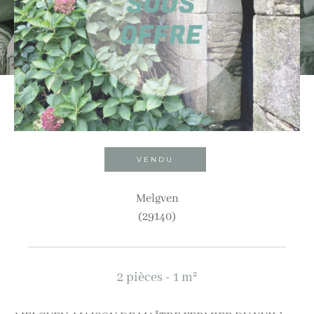
Ville
Budget
Budget
Surface
Surface
VENDU
Pièces
Melgven
(29140)
Pièces
Référence
2 pièces - 1 m²