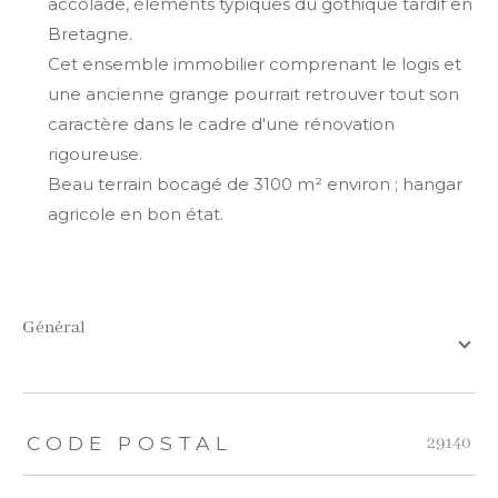
accolade, éléments typiques du gothique tardif en
Bretagne.
Cet ensemble immobilier comprenant le logis et
une ancienne grange pourrait retrouver tout son
caractère dans le cadre d'une rénovation
rigoureuse.
Beau terrain bocagé de 3100 m² environ ; hangar
agricole en bon état.
général
TRAD_ZEPHYR_Caracteristique
TRAD_ZEPHYR_Valeurs
CODE POSTAL
29140