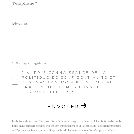
*
Message
*
* Champ obligatoire
J'AI PRIS CONNAISSANCE DE LA
POLITIQUE DE CONFIDENTIALITÉ ET
DES INFORMATIONS RELATIVES AU
TRAITEMENT DE MES DONNÉES
PERSONNELLES (*)*
ENVOYER
Les informations recueillies sur ce formulaire sont enregistrées dans un fichier informatisé par La
Boite Immo agissant comme Sous-traitant du traitement pour la gestion de la clientèle/prospects
de l'Agence / du Réseau qui reste Responsable du Traitement de vos Données personnelles. La