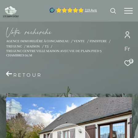
V
o
t
r
e
r
e
c
h
e
r
c
h
e
AGENCE IMMOBILIÈRE À CONCARNEAU
VENTE
FINISTERE
TREGUNC
MAISON
T5
Fr
Effectuer une recherche
TREGUNC CENTRE VILLE MAISON AVEC VIE DE PLAIN PIED 3
CHAMBRES 94 M
et trouver le bien qui correspond à vos
0
critères
RETOUR
Type d'offre
Vente
Type de bien
Type de bien