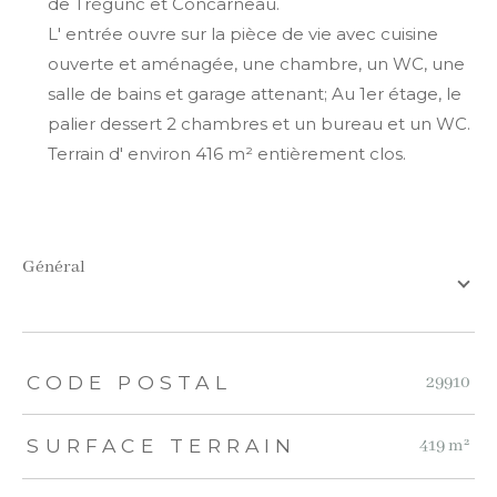
de Trégunc et Concarneau.
L' entrée ouvre sur la pièce de vie avec cuisine
ouverte et aménagée, une chambre, un WC, une
salle de bains et garage attenant; Au 1er étage, le
palier dessert 2 chambres et un bureau et un WC.
Terrain d' environ 416 m² entièrement clos.
général
TRAD_ZEPHYR_Caracteristique
TRAD_ZEPHYR_Valeurs
CODE POSTAL
29910
SURFACE TERRAIN
419 m²