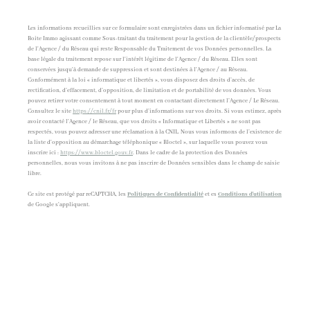
Les informations recueillies sur ce formulaire sont enregistrées dans un fichier informatisé par La
Boite Immo agissant comme Sous-traitant du traitement pour la gestion de la clientèle/prospects
de l'Agence / du Réseau qui reste Responsable du Traitement de vos Données personnelles. La
base légale du traitement repose sur l'intérêt légitime de l'Agence / du Réseau. Elles sont
conservées jusqu'à demande de suppression et sont destinées à l'Agence / au Réseau.
Conformément à la loi « informatique et libertés », vous disposez des droits d’accès, de
rectification, d’effacement, d’opposition, de limitation et de portabilité de vos données. Vous
pouvez retirer votre consentement à tout moment en contactant directement l’Agence / Le Réseau.
Consultez le site
https://cnil.fr/fr
pour plus d’informations sur vos droits. Si vous estimez, après
avoir contacté l'Agence / le Réseau, que vos droits « Informatique et Libertés » ne sont pas
respectés, vous pouvez adresser une réclamation à la CNIL. Nous vous informons de l’existence de
la liste d'opposition au démarchage téléphonique « Bloctel », sur laquelle vous pouvez vous
inscrire ici :
https://www.bloctel.gouv.fr
. Dans le cadre de la protection des Données
personnelles, nous vous invitons à ne pas inscrire de Données sensibles dans le champ de saisie
libre.
Ce site est protégé par reCAPTCHA, les
Politiques de Confidentialité
et es
Conditions d'utilisation
de Google s'appliquent.