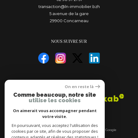
transaction@ln-immobilier.bzh
5 avenue de la gare
29900
concarneau
NOUS SUIVRE SUR
ADHÉRENTS
On en reste là
Comme beaucoup, notre site
utilise les cookies
On aimerait vous accompagner pendant
votre visite.
En poursuivant, vous acceptez l'utilisation des
© 2026 | Tous droits réservés | Traduction powered by Google
cookies par ce site, afin de vous proposer des
|
contenus adaptés et réaliser des statistiques !