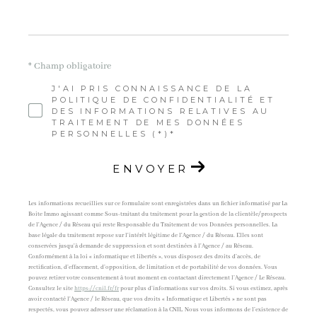
* Champ obligatoire
J'AI PRIS CONNAISSANCE DE LA
POLITIQUE DE CONFIDENTIALITÉ ET
DES INFORMATIONS RELATIVES AU
TRAITEMENT DE MES DONNÉES
PERSONNELLES (*)*
ENVOYER
Les informations recueillies sur ce formulaire sont enregistrées dans un fichier informatisé par La
Boite Immo agissant comme Sous-traitant du traitement pour la gestion de la clientèle/prospects
de l'Agence / du Réseau qui reste Responsable du Traitement de vos Données personnelles. La
base légale du traitement repose sur l'intérêt légitime de l'Agence / du Réseau. Elles sont
conservées jusqu'à demande de suppression et sont destinées à l'Agence / au Réseau.
Conformément à la loi « informatique et libertés », vous disposez des droits d’accès, de
rectification, d’effacement, d’opposition, de limitation et de portabilité de vos données. Vous
pouvez retirer votre consentement à tout moment en contactant directement l’Agence / Le Réseau.
Consultez le site
https://cnil.fr/fr
pour plus d’informations sur vos droits. Si vous estimez, après
avoir contacté l'Agence / le Réseau, que vos droits « Informatique et Libertés » ne sont pas
respectés, vous pouvez adresser une réclamation à la CNIL. Nous vous informons de l’existence de