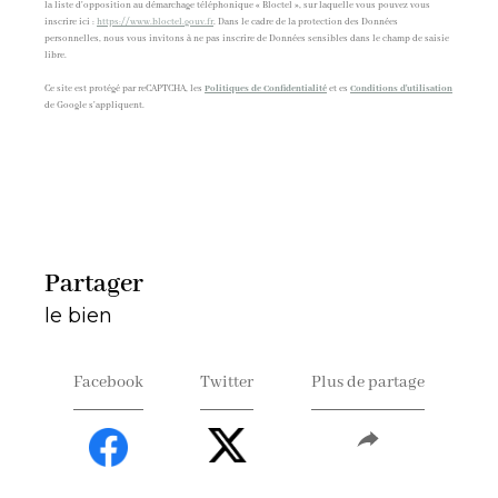
la liste d'opposition au démarchage téléphonique « Bloctel », sur laquelle vous pouvez vous
inscrire ici :
https://www.bloctel.gouv.fr
. Dans le cadre de la protection des Données
personnelles, nous vous invitons à ne pas inscrire de Données sensibles dans le champ de saisie
libre.
Ce site est protégé par reCAPTCHA, les
Politiques de Confidentialité
et es
Conditions d'utilisation
de Google s'appliquent.
partager
le bien
Facebook
Twitter
Plus de partage