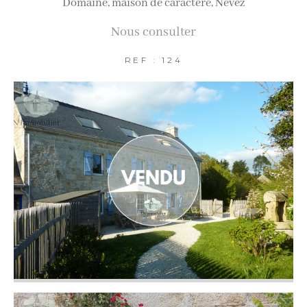
Domaine, maison de caractère, Névez
AFFINER LES CRITÈRES
Nous consulter
Terrasse
Parking
Piscine
REF : 124
FILTRER PAR
Coups de coeur
Exclusivités
Nouveautés
RECHERCHER