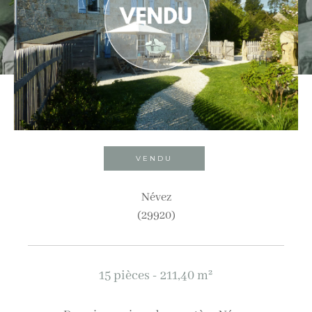
Ville
Budget
Budget
Surface
Surface
VENDU
Pièces
Névez
(29920)
Pièces
Référence
15 pièces - 211,40 m²