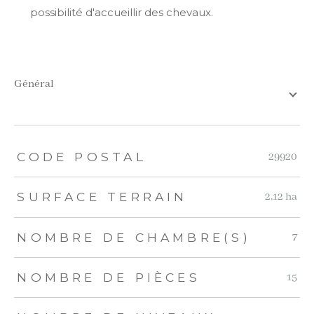
possibilité d'accueillir des chevaux.
général
TRAD_ZEPHYR_Caracteristique
TRAD_ZEPHYR_Valeurs
CODE POSTAL
29920
SURFACE TERRAIN
2,12 ha
NOMBRE DE CHAMBRE(S)
7
NOMBRE DE PIÈCES
15