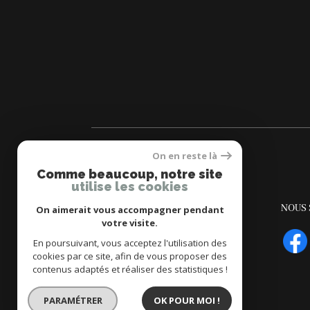
On en reste là
Comme beaucoup, notre site
utilise les cookies
LN IMMOBILIER
NOUS 
On aimerait vous accompagner pendant
votre visite.
02 98 97 21 31
En poursuivant, vous acceptez l'utilisation des
transaction@ln-immobilier.bzh
cookies par ce site, afin de vous proposer des
contenus adaptés et réaliser des statistiques !
5 avenue de la gare
29900
concarneau
PARAMÉTRER
OK POUR MOI !