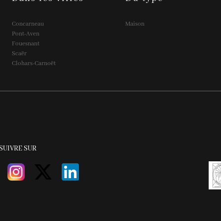
Concarneau
Maison
Pont-Aven
Fouesnant
Scaër
Clohars-Carnoët
SUIVRE SUR