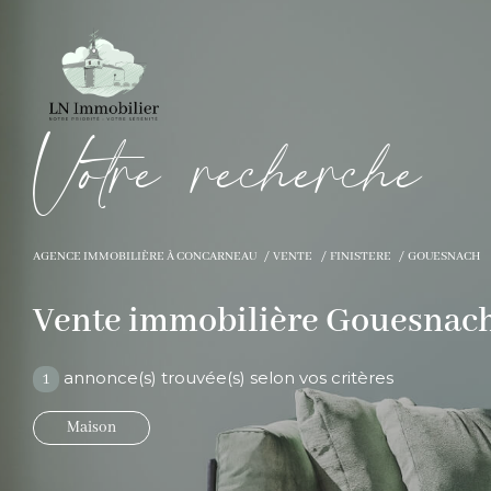
V
o
t
r
e
r
e
c
h
e
r
c
h
e
AGENCE IMMOBILIÈRE À CONCARNEAU
VENTE
FINISTERE
GOUESNACH
Vente immobilière Gouesnac
annonce(s) trouvée(s) selon vos critères
1
Maison