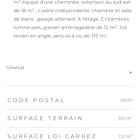
m² équipé d'une cheminée, extension au sud-est
de 18 m² ; cuisine indépendante, chambre et salle
de bains ; garage attenant. A l'étage, 3 chambres
lumineuses, grenier aménageable de 12 m². Joli
terrain en angle, sans vis à vis, de 315 m².
général
TRAD_ZEPHYR_Caracteristique
TRAD_ZEPHYR_Valeurs
CODE POSTAL
56270
SURFACE TERRAIN
325 m²
SURFACE LOI CARREZ
132 m²