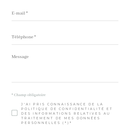
E-
mail
*
Téléphone
*
Message
*
* Champ obligatoire
J'AI PRIS CONNAISSANCE DE LA
POLITIQUE DE CONFIDENTIALITÉ ET
DES INFORMATIONS RELATIVES AU
TRAITEMENT DE MES DONNÉES
PERSONNELLES (*)*