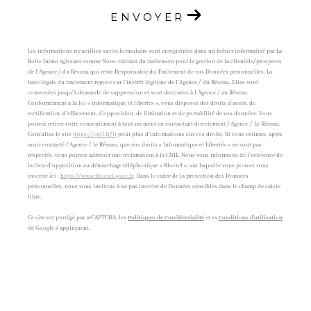
ENVOYER
Les informations recueillies sur ce formulaire sont enregistrées dans un fichier informatisé par La
Boite Immo agissant comme Sous-traitant du traitement pour la gestion de la clientèle/prospects
de l'Agence / du Réseau qui reste Responsable du Traitement de vos Données personnelles. La
base légale du traitement repose sur l'intérêt légitime de l'Agence / du Réseau. Elles sont
conservées jusqu'à demande de suppression et sont destinées à l'Agence / au Réseau.
Conformément à la loi « informatique et libertés », vous disposez des droits d’accès, de
rectification, d’effacement, d’opposition, de limitation et de portabilité de vos données. Vous
pouvez retirer votre consentement à tout moment en contactant directement l’Agence / Le Réseau.
Consultez le site
https://cnil.fr/fr
pour plus d’informations sur vos droits. Si vous estimez, après
avoir contacté l'Agence / le Réseau, que vos droits « Informatique et Libertés » ne sont pas
respectés, vous pouvez adresser une réclamation à la CNIL. Nous vous informons de l’existence de
la liste d'opposition au démarchage téléphonique « Bloctel », sur laquelle vous pouvez vous
inscrire ici :
https://www.bloctel.gouv.fr
. Dans le cadre de la protection des Données
personnelles, nous vous invitons à ne pas inscrire de Données sensibles dans le champ de saisie
libre.
Ce site est protégé par reCAPTCHA, les
Politiques de Confidentialité
et es
Conditions d'utilisation
de Google s'appliquent.