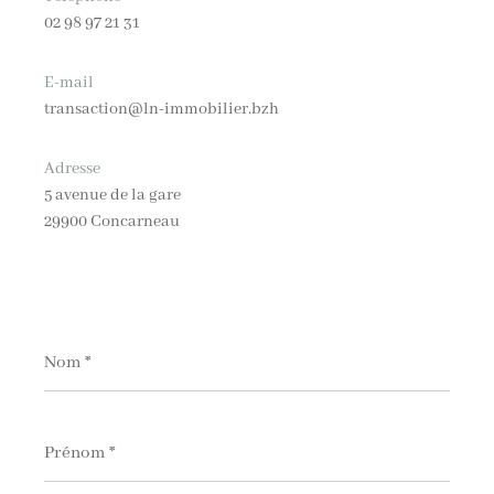
02 98 97 21 31
E-mail
transaction@ln-immobilier.bzh
Adresse
5 avenue de la gare
29900 Concarneau
Nom
*
Prénom
*