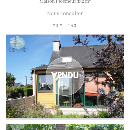
Maison Ploemeur 132 m²
AFFINER LES CRITÈRES
Nous consulter
Terrasse
Parking
Piscine
REF : 143
FILTRER PAR
Coups de coeur
Exclusivités
Nouveautés
RECHERCHER