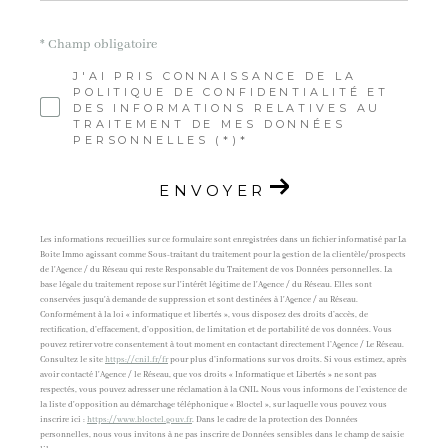
* Champ obligatoire
J'AI PRIS CONNAISSANCE DE LA
POLITIQUE DE CONFIDENTIALITÉ ET
DES INFORMATIONS RELATIVES AU
TRAITEMENT DE MES DONNÉES
PERSONNELLES (*)*
ENVOYER
Les informations recueillies sur ce formulaire sont enregistrées dans un fichier informatisé par La
Boite Immo agissant comme Sous-traitant du traitement pour la gestion de la clientèle/prospects
de l'Agence / du Réseau qui reste Responsable du Traitement de vos Données personnelles. La
base légale du traitement repose sur l'intérêt légitime de l'Agence / du Réseau. Elles sont
conservées jusqu'à demande de suppression et sont destinées à l'Agence / au Réseau.
Conformément à la loi « informatique et libertés », vous disposez des droits d’accès, de
rectification, d’effacement, d’opposition, de limitation et de portabilité de vos données. Vous
pouvez retirer votre consentement à tout moment en contactant directement l’Agence / Le Réseau.
Consultez le site
https://cnil.fr/fr
pour plus d’informations sur vos droits. Si vous estimez, après
avoir contacté l'Agence / le Réseau, que vos droits « Informatique et Libertés » ne sont pas
respectés, vous pouvez adresser une réclamation à la CNIL. Nous vous informons de l’existence de
la liste d'opposition au démarchage téléphonique « Bloctel », sur laquelle vous pouvez vous
inscrire ici :
https://www.bloctel.gouv.fr
. Dans le cadre de la protection des Données
personnelles, nous vous invitons à ne pas inscrire de Données sensibles dans le champ de saisie