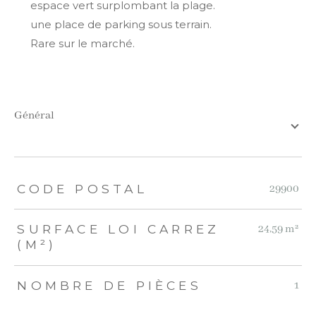
espace vert surplombant la plage.
une place de parking sous terrain.
Rare sur le marché.
général
TRAD_ZEPHYR_Caracteristique
TRAD_ZEPHYR_Valeurs
CODE POSTAL
29900
SURFACE LOI CARREZ
24,59 m²
(M²)
NOMBRE DE PIÈCES
1