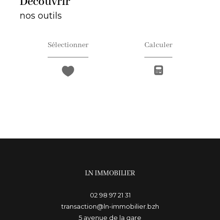
découvrir
nos outils
Sélectionner
Calculer
LN IMMOBILIER
02 98 97 21 31
transaction@ln-immobilier.bzh
5 avenue de la gare