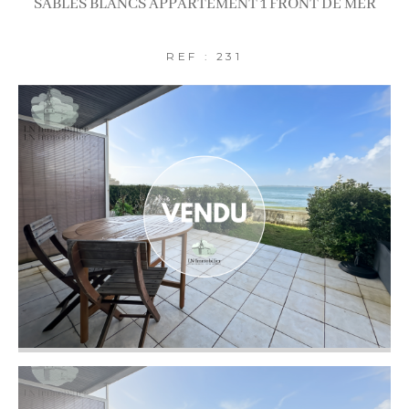
SABLES BLANCS APPARTEMENT 1 FRONT DE MER
AFFINER LES CRITÈRES
REF : 231
Terrasse
Parking
Piscine
FILTRER PAR
Coups de coeur
Exclusivités
Nouveautés
RECHERCHER