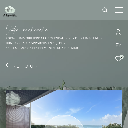
V
o
t
r
e
r
e
c
h
e
r
c
h
e
AGENCE IMMOBILIÈRE À CONCARNEAU
VENTE
FINISTERE
CONCARNEAU
APPARTEMENT
T1
Fr
Effectuer une recherche
SABLES BLANCS APPARTEMENT 1 FRONT DE MER
et trouver le bien qui correspond à vos
0
critères
RETOUR
Type d'offre
Vente
Type de bien
Type de bien