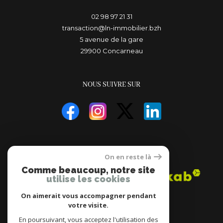
02 98 97 21 31
transaction@ln-immobilier.bzh
5 avenue de la gare
29900
concarneau
NOUS SUIVRE SUR
ADHÉRENTS
On en reste là
Comme beaucoup, notre site
utilise les cookies
On aimerait vous accompagner pendant
votre visite.
En poursuivant, vous acceptez l'utilisation des