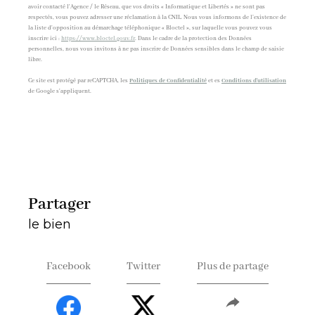
avoir contacté l'Agence / le Réseau, que vos droits « Informatique et Libertés » ne sont pas
respectés, vous pouvez adresser une réclamation à la CNIL. Nous vous informons de l’existence de
la liste d'opposition au démarchage téléphonique « Bloctel », sur laquelle vous pouvez vous
inscrire ici :
https://www.bloctel.gouv.fr
. Dans le cadre de la protection des Données
personnelles, nous vous invitons à ne pas inscrire de Données sensibles dans le champ de saisie
libre.
Ce site est protégé par reCAPTCHA, les
Politiques de Confidentialité
et es
Conditions d'utilisation
de Google s'appliquent.
partager
le bien
Facebook
Twitter
Plus de partage