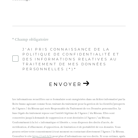
*
* Champ obligatoire
J'AI PRIS CONNAISSANCE DE LA
POLITIQUE DE CONFIDENTIALITÉ ET
DES INFORMATIONS RELATIVES AU
TRAITEMENT DE MES DONNÉES
PERSONNELLES (*)*
ENVOYER
Les informations recueillies sur ce formulaire sont enregistrées dans un fichier informatisé par La
Boite Immo agissant comme Sous-traitant du traitement pour la gestion de la clientèle/prospects
de l'Agence / du Réseau qui reste Responsable du Traitement de vos Données personnelles. La
base légale du traitement repose sur l'intérêt légitime de l'Agence / du Réseau. Elles sont
conservées jusqu'à demande de suppression et sont destinées à l'Agence / au Réseau.
Conformément à la loi « informatique et libertés », vous disposez des droits d’accès, de
rectification, d’effacement, d’opposition, de limitation et de portabilité de vos données. Vous
pouvez retirer votre consentement à tout moment en contactant directement l’Agence / Le Réseau.
Consultez le site
https://cnil.fr/fr
pour plus d’informations sur vos droits. Si vous estimez, après