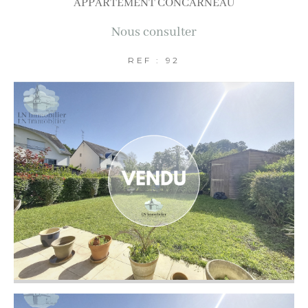
APPARTEMENT CONCARNEAU
AFFINER LES CRITÈRES
Nous consulter
Terrasse
Parking
Piscine
REF : 92
FILTRER PAR
Coups de coeur
Exclusivités
Nouveautés
RECHERCHER