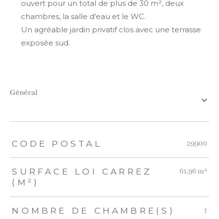
ouvert pour un total de plus de 30 m², deux
chambres, la salle d'eau et le WC.
Un agréable jardin privatif clos avec une terrasse
exposée sud.
général
TRAD_ZEPHYR_Caracteristique
TRAD_ZEPHYR_Valeurs
CODE POSTAL
29900
SURFACE LOI CARREZ
61,96 m²
(M²)
NOMBRE DE CHAMBRE(S)
1