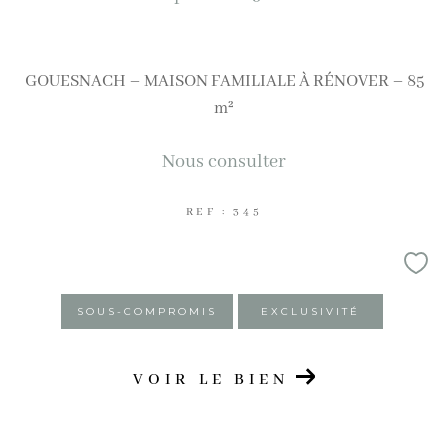
AFFINER LES CRITÈRES
Terrasse
Parking
Piscine
GOUESNACH – MAISON FAMILIALE À RÉNOVER – 85
m²
FILTRER PAR
Nous consulter
Coups de coeur
Exclusivités
Nouveautés
REF : 345
RECHERCHER
SOUS-COMPROMIS
EXCLUSIVITÉ
VOIR LE BIEN