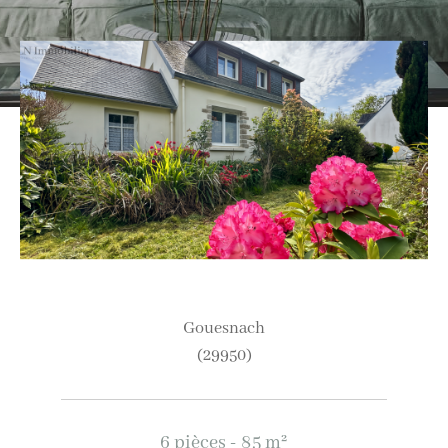
Ville
Budget
Budget
Surface
Surface
Pièces
Pièces
gouesnach
(29950)
Référence
6 pièces - 85 m²