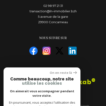
02 98 97 21 31
transaction@ln-immobilier.bzh
5 avenue de la gare
29900
concarneau
NOUS SUIVRE SUR
ADHÉRENTS
On en reste là
Comme beaucoup, notre site
utilise les cookies
On aimerait vous accompagner pendant
votre visite.
En poursuivant, vous acceptez l'utilisation des
© 2026 | Tous droits réservés | Traduction powered by Google