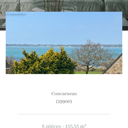
Ville
Budget
Budget
Surface
Surface
Pièces
Pièces
concarneau
(29900)
Référence
8 pièces - 155,55 m²