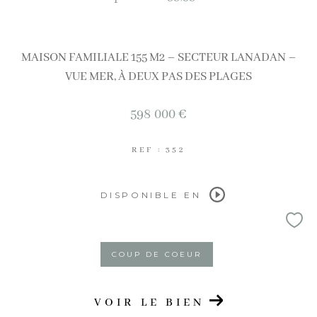
AFFINER LES CRITÈRES
Terrasse
Parking
Piscine
MAISON FAMILIALE 155 M2 – SECTEUR LANADAN –
VUE MER, À DEUX PAS DES PLAGES
FILTRER PAR
598 000 €
Coups de coeur
Exclusivités
Nouveautés
REF : 352
RECHERCHER
DISPONIBLE EN
COUP DE COEUR
VOIR LE BIEN